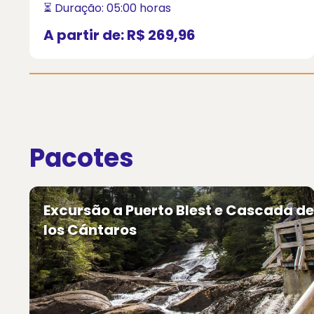
⏳ Duração: 05:00 horas
A partir de:
R$ 269,96
Pacotes
Excursão a Puerto Blest e Cascada de
los Cántaros