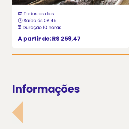
📅 Todos os dias
🕐 Saída ás 08:45
⏳ Duração 10 horas
A partir de:
R$ 259,47
Informações
Teste