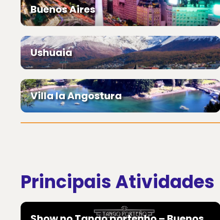
Buenos Aires
Ushuaia
Villa la Angostura
Principais Atividades
Show no Tango portenho – Buenos