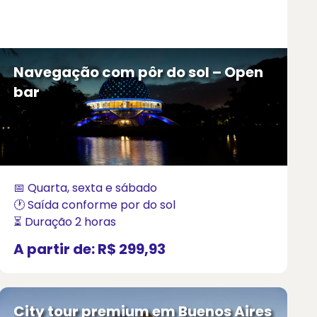
Navegação com pôr do sol – Open
bar
📅 Quarta, sexta e sábado
🕐 Saída conforme por do sol
⏳ Duração 2 horas
A partir de:
R$ 299,93
City tour premium em Buenos Aires