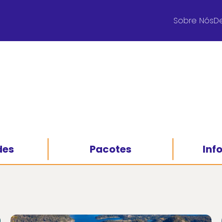
Sobre Nós
De
des
Pacotes
Inf