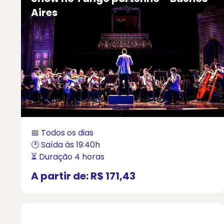
Aires
📅 Todos os dias
🕐 Saída às 19:40h
⏳ Duração 4 horas
A partir de:
R$ 171,43