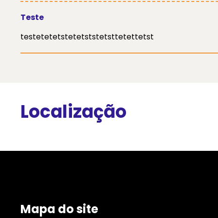
Teste
testetetetstetetststetsttetettetst
Localização
Mapa do site