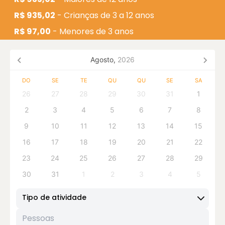
Lahusen), na famosa Plaza de Toros, Finca del
R$ 935,02
- Crianças de 3 a 12 anos
Sacramento, letreiro de Colonia e no Shopping.
R$ 97,00
- Menores de 3 anos
🕙
Horário:
Todos os dias, das 10:00 às 17:00 (saídas
de hora em hora).
Agosto,
2026
DO
SE
TE
QU
QU
SE
SA
26
27
28
29
30
31
1
2
3
4
5
6
7
8
9
10
11
12
13
14
15
16
17
18
19
20
21
22
23
24
25
26
27
28
29
30
31
1
2
3
4
5
Tipo de atividade