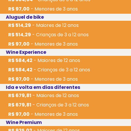
Real de San Carlos, o icônico farol próximo ao
Bastião de São Pedro, a Basílica do Santíssimo
R$ 97,00
- Menores de 3 anos
Sacramento e a Rua de los Suspiros.
Aluguel de bike
R$ 514,29
- Maiores de 12 anos
Após o passeio, você terá tempo livre para explorar
a cidade por conta própria. Colônia del
R$ 514,29
- Crianças de 3 a 12 anos
Sacramento é um local pequeno e de fácil
R$ 97,00
- Menores de 3 anos
circulação durante o dia, permitindo que você crie
Wine Experience
seu próprio roteiro e aproveite os encantos desse
R$ 584,42
- Maiores de 12 anos
lugar.
R$ 584,42
- Crianças de 3 a 12 anos
🚌
Dica sobre o deslocamento em Colônia:
R$ 97,00
- Menores de 3 anos
Ida e volta em dias diferentes
Ao fechar qualquer um de nossos pacotes, você
R$ 679,81
- Maiores de 12 anos
tem direito ao
Bus Urbano gratuito
na cidade!
Basta apresentar o seu ticket do ferry para
R$ 679,81
- Crianças de 3 a 12 anos
embarcar.
R$ 97,00
- Menores de 3 anos
Wine Premium
📍
Onde ele passa?
O ônibus faz um circuito circular
parando no Porto, no centro histórico (Casa
R$ 935,02
- Maiores de 12 anos