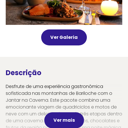
Ver Galeria
Descrição
Desfrute de uma experiência gastronômica
sofisticada nas montanhas de Bariloche com o
Jantar na Caverna. Este pacote combina uma
emocionante viagem de quadriciclos e motos de
neve com um delicioso jantar de três etapas dentro
Ver mais
de uma caverna. Experimente vinhos, chocolates e
frutos da região patagônica em uma noite mágica.