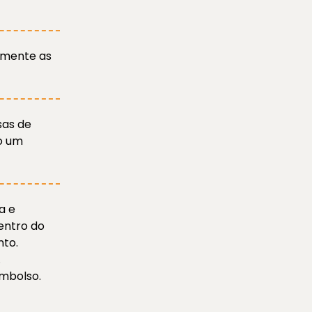
somente as
sas de
do um
a e
entro do
nto.
.
mbolso.