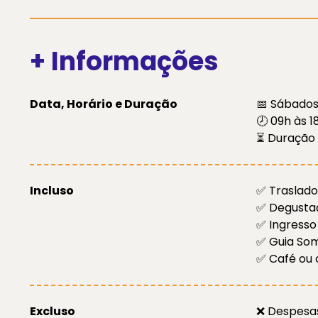
+ Informações
Data, Horário e Duração
📅 Sábado
🕗 09h às 1
⏳ Duração
Incluso
✅ Traslado
✅ Degustaç
✅ Ingresso
✅ Guia Som
✅ Café ou 
Excluso
❌ Despesas