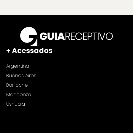
+ Acessados
Argentina
Buenos Aires
Bariloche
Mendonza
Ushuaia