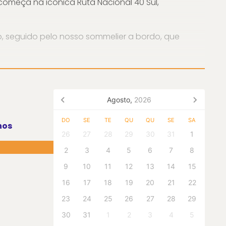
omeça na icônica Ruta Nacional 40 Sul,
, seguido pelo nosso sommelier a bordo, que
panhada de uma deliciosa tábua de frios regional.
Agosto,
2026
na Adamow, também harmonizada com uma tábua
DO
SE
TE
QU
QU
SE
SA
nos
26
27
28
29
30
31
1
2
3
4
5
6
7
8
ioso chocolate quente ou café e um lanche.
9
10
11
12
13
14
15
16
17
18
19
20
21
22
23
24
25
26
27
28
29
30
31
1
2
3
4
5