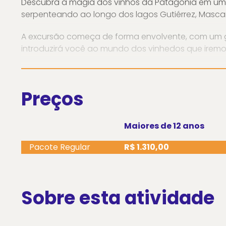
Descubra a magia dos vinhos da Patagônia em uma 
serpenteando ao longo dos lagos Gutiérrez, Mascar
A excursão começa de forma envolvente, com um gu
introduzirá você ao mundo dos vinhedos que iremos
Destaques do passeio
Preços
🍷 Vamos visitar a Bodega Fraschetti, desfrute de
🍇Visita à Bodega Adamow (Chubut), continue s
Maiores de 12 anos
de frios cuidadosamente selecionada.
Pacote Regular
R$ 1.310,00
☕Parada no Restrobar Entre Amigos, mais tarde, va
Sobre esta atividade