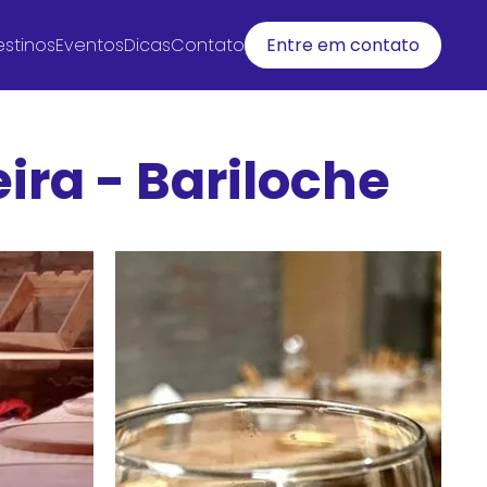
stinos
Eventos
Dicas
Contato
Entre em contato
ira - Bariloche