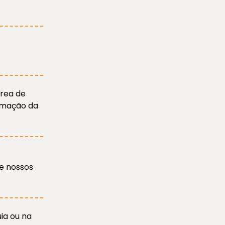
área de
irmação da
e nossos
ia ou na