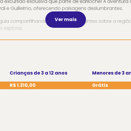
excursão exclusiva que parte de Bariloche! A aventura c
di e Guillelmo, oferecendo paisagens deslumbrantes.
Ver mais
ia compartilhando detalhes fascinantes sobre a região
 explorar.
 uma degustação especial dos vinhos da Fraschetti, acom
ua jornada de sabores com uma degustação exclusiva 
Crianças de 3 a 12 anos
Menores de 3 a
R$ 1.310,00
Grátis
mos parar em um restaurante para desfrutar de um delic