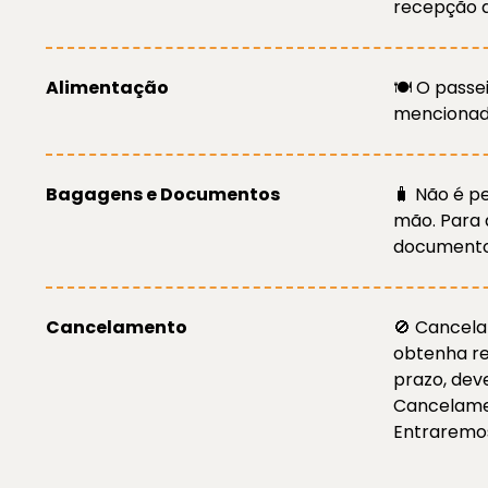
recepção d
Alimentação
🍽️ O pass
mencionada
Bagagens e Documentos
🧳 Não é p
mão. Para 
documento 
Cancelamento
🚫 Cancela
obtenha re
prazo, dev
Cancelamen
Entraremos