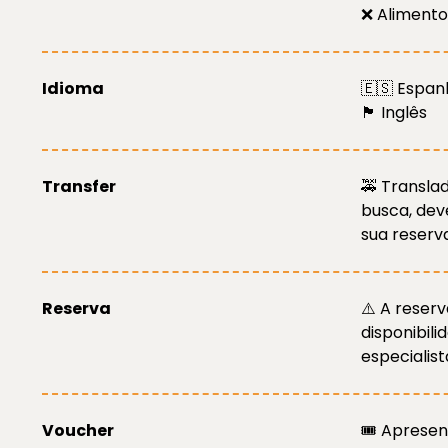
❌ Alimento
Idioma
🇪🇸 Espan
🏴󠁧󠁢󠁥󠁮󠁧󠁿 Inglês
Transfer
🚕 Translad
busca, dev
sua reserva
Reserva
⚠️ A reser
disponibil
especialis
Voucher
🎟️ Aprese