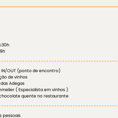
s
8:30h
 9h
 IN/OUT (ponto de encontro)
ão de vinhos
 das Adegas
melier ( Especialista em vinhos )
chocolate quente no restaurante
 pessoais