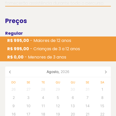
fornecerão assistência durante todo o percurso.
Nosso passeio tem início às 10h30, com serviço de
busca nos hotéis para maior comodidade dos
Preços
passageiros.
Regular
R$ 995,00
- Maiores de 12 anos
R$ 995,00
- Crianças de 3 a 12 anos
R$ 0,00
- Menores de 3 anos
Agosto,
2026
DO
SE
TE
QU
QU
SE
SA
26
27
28
29
30
31
1
2
3
4
5
6
7
8
9
10
11
12
13
14
15
16
17
18
19
20
21
22