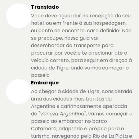
Aires, onde você será deixado em alguns pontos
Translado
centrais da cidade, permitindo que você continue
Você deve aguardar na recepção do seu
sua exploração ou retorne ao seu hotel.
hotel, ou em frente à sua hospedagem,
ou ponto de encontro, caso definido! Não
Aproveite esse passeio de meio dia para conhecer
se preocupe, nosso guia vai
a encantadora cidade de Tigre, desfrutar de um
desembarcar do transporte para
passeio de barco pelas ilhas do delta e imergir na
procurar por você e te direcionar até o
cultura e no estilo de vida dos argentinos
veículo correto, para seguir em direção à
residentes em Tigre.
cidade de Tigre, onde vamos começar o
passeio.
Embarque
Ao chegar à cidade de Tigre, considerada
uma das cidades mais bonitas da
Argentina e carinhosamente apelidada
de "
Veneza Argentina
", vamos começar o
passeio ao embarcar no barco
Catamarã, adaptado e próprio para o
turismo, navegando pelo Rio de La Plata e